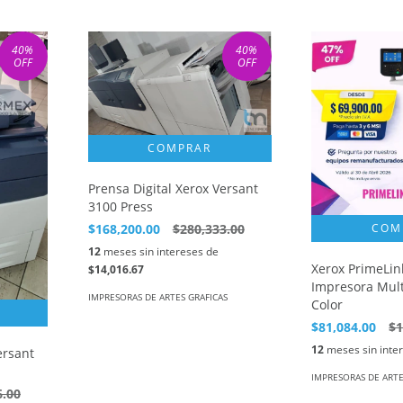
40
%
40
%
OFF
OFF
Prensa Digital Xerox Versant
3100 Press
$168,200.00
$280,333.00
12
meses sin intereses de
Xerox PrimeLin
$14,016.67
Impresora Mult
IMPRESORAS DE ARTES GRAFICAS
Color
$81,084.00
$1
12
meses sin inte
ersant
IMPRESORAS DE ARTE
6.00