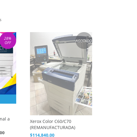
S
28
%
AGOTADO
OFF
nal a
Xerox Color C60/C70
(REMANUFACTURADA)
.00
$114,840.00