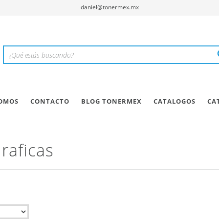
daniel@tonermex.mx
SOMOS
CONTACTO
BLOG TONERMEX
CATALOGOS
CA
raficas