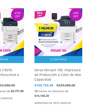
47
%
26
%
OFF
OFF
k C9070:
Xerox Versant 180: Impresora
ifuncional a
de Producción a Color de Alta
Capacidad
53,000.00
$169,754.40
$229,680.00
reses de
$6,757.00
12
meses sin intereses de
$14,146.20
S GRAFICAS
IMPRESORAS DE ARTES GRAFICAS