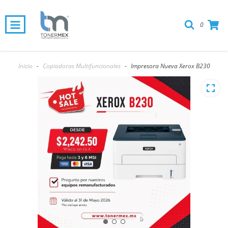
0
Inicio
-
Copiadoras Multifuncionales
-
Impresora Nueva Xerox B230