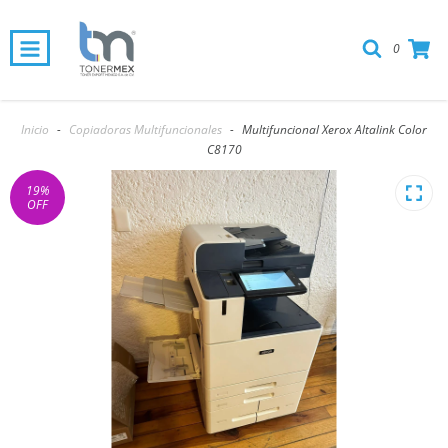
0
Inicio
-
Copiadoras Multifuncionales
-
Multifuncional Xerox Altalink Color
C8170
19
%
OFF