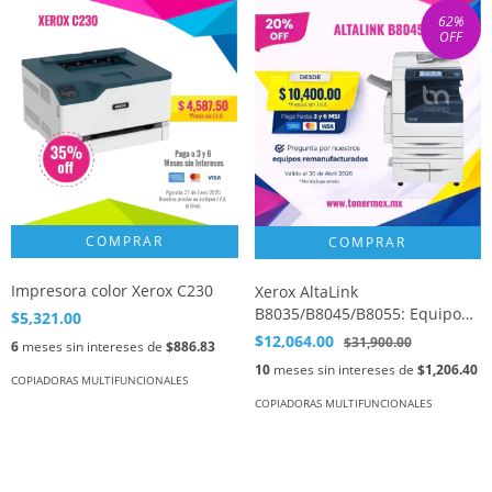
62
%
OFF
Impresora color Xerox C230
Xerox AltaLink
B8035/B8045/B8055: Equipo
$5,321.00
Multifunción de la Serie B8000
$12,064.00
$31,900.00
6
meses sin intereses de
$886.83
10
meses sin intereses de
$1,206.40
COPIADORAS MULTIFUNCIONALES
COPIADORAS MULTIFUNCIONALES