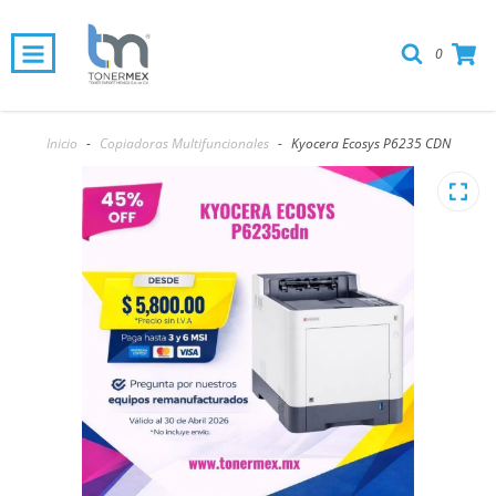
0
Inicio
-
Copiadoras Multifuncionales
-
Kyocera Ecosys P6235 CDN