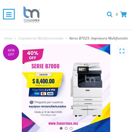
0
Inicio
-
Copiadoras Multifuncionales
-
Xerox B7025: Impresora Multifunción
46
%
OFF